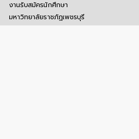
งานรับสมัครนักศึกษา
มหาวิทยาลัยราชภัฏเพชรบุรี
Phetchaburi Rajabhat University
เลขที่ 38 หมู่ 8 ถนนหาดเจ้าสำราญ ตำบลนาวุ้ง
อำเภอเมืองเพชรบุรี จังหวัดเพชรบุรี 76000 ประเทศไทย
ช่องทางติดต่อออนไลน์
acad@mail.pbru.ac.th
กรณีพบปัญหาการใช้งาน
ติดต่อได้ที่ โทร 0-3270-8640